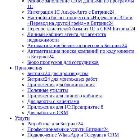
Разовое заполнение CRM данными из программы
1С
Интеграция 1С Альфа-Авто с Битрикс24
Настройка бизнес-процессов «Индексация ЗП» и
«Перевод на другой грейд» в Битрикс24
Перенос клиентской базы из 1С в CRM Битрикс24
Личный кабинет агента для агентств
недвижимости
Автоматизация бизнес-процессов в Битрикс24
Автоматизация поиска компаний по коду клиента
в Битрикс24
Бюро пропусков для сотрудников
Приложения
Битрикс24 для производства
Битрикс24 для монтажных работ
Приложения для бронирования
Полезные утилиты
Приложения для личного кабинета
Для работы с клиентами
Приложения для 1С:Предприятие 8
Для работы в CRM
Услуги
Разработка для Битрикс24
Профессиональные услуги Битрикс24
Подключение WhatsApp и Telegram к CRM